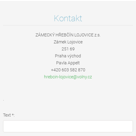
Kontakt
ZÁMECKÝ HŘEBČÍN LOJOVICE z.s.
Zámek Lojovice
251 69
Praha východ
Pavla Appelt
+420 603 582 870
hrebcin-
lojovice
@volny.c
z
.
Text *: