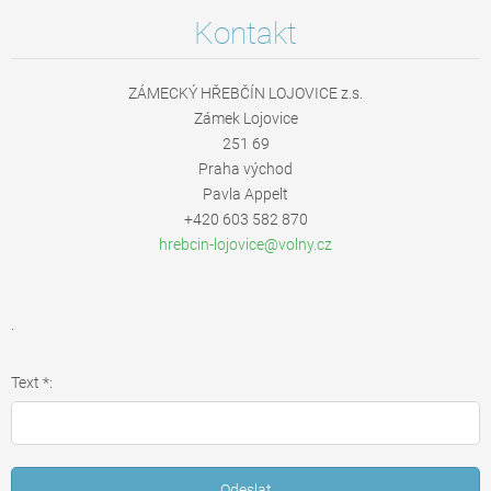
Kontakt
ZÁMECKÝ HŘEBČÍN LOJOVICE z.s.
Zámek Lojovice
251 69
Praha východ
Pavla Appelt
+420 603 582 870
hrebcin-
lojovice
@volny.c
z
.
Text *: