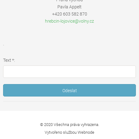
Pavla Appelt
+420 603 582 870
hrebcin-
lojovice
@volny.c
z
.
Text *:
© 2020 Všechna práva vyhrazena.
Vytvořeno službou
Webnode