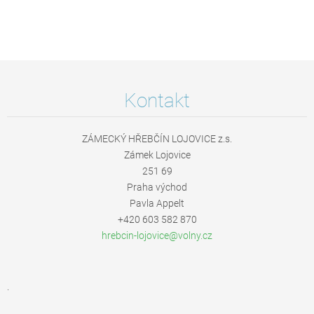
Kontakt
ZÁMECKÝ HŘEBČÍN LOJOVICE z.s.
Zámek Lojovice
251 69
Praha východ
Pavla Appelt
+420 603 582 870
hrebcin-
lojovice
@volny.c
z
.