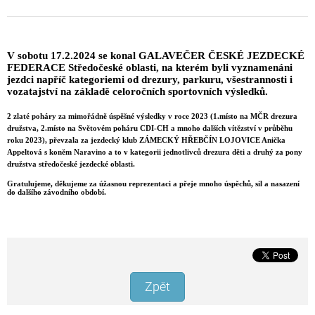
V sobotu 17.2.2024 se konal GALAVEČER ČESKÉ JEZDECKÉ
FEDERACE Středočeské oblasti, na kterém byli vyznamenáni
jezdci napříč kategoriemi od drezury, parkuru, všestrannosti i
vozatajství na základě celoročních sportovních výsledků.
2 zlaté poháry za mimořádně úspěšné výsledky v roce 2023 (1.místo na MČR drezura
družstva, 2.místo na Světovém poháru CDI-CH a mnoho dalších vítězství v průběhu
roku 2023), převzala za jezdecký klub ZÁMECKÝ HŘEBČÍN LOJOVICE Anička
Appeltová s koněm Naravino a to v kategorii jednotlivců drezura děti a druhý za pony
družstva středočeské jezdecké oblasti.
Gratulujeme, děkujeme za úžasnou reprezentaci a přeje mnoho úspěchů, sil a nasazení
do dalšího závodního období.
Zpět