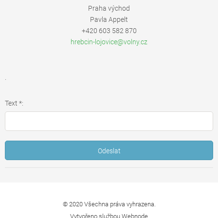
Praha východ
Pavla Appelt
+420 603 582 870
hrebcin-
lojovice
@volny.c
z
.
Text *:
© 2020 Všechna práva vyhrazena.
Vytvořeno službou
Webnode