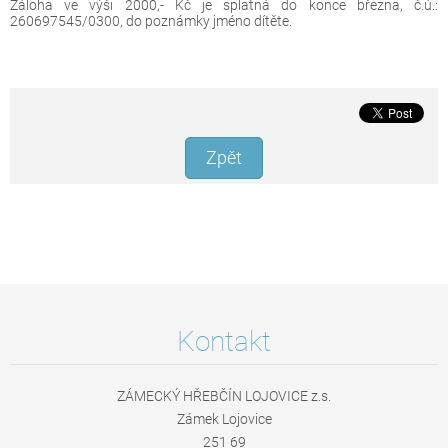
Záloha ve výši 2000,- Kč je splatná do konce března, č.ú.:
260697545/0300, do poznámky jméno dítěte.
Zpět
Kontakt
ZÁMECKÝ HŘEBČÍN LOJOVICE z.s.
Zámek Lojovice
251 69