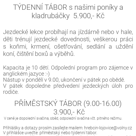
TÝDENNÍ TÁBOR s našimi poníky a
kladrubáčky
5.900,- Kč
Jezdecké lekce probíhají na jízdárně nebo v hale,
děti trénují jezdecké dovednosti, veškerou práci
s koňmi, krmení, ošetřování, sedlání a uždění
koní, čištění boxů a výběhů.
Kapacita je 10 dětí. Odpolední program pro zájemce v
anglickém jazyce :-)
Nástup v pondělí v 9.00, ukončení v pátek po obědě.
V pátek dopoledne předvedení jezdeckých úloh pro
rodiče.
PŘÍMĚSTSKÝ TÁBOR (9.00-16.00)
3.900,- Kč
V ceně je dopolední svačina, oběd, odpolední svačina včt. pitného režimu.
Přihlášky a dotazy prosím zasílejte mailem: hrebcin-lojovice@volny.cz
V přihlášce uveďte: příměstský nebo týdenní tábor.