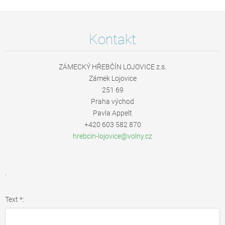
Kontakt
ZÁMECKÝ HŘEBČÍN LOJOVICE z.s.
Zámek Lojovice
251 69
Praha východ
Pavla Appelt
+420 603 582 870
hrebcin-
lojovice
@volny.c
z
.
Text *: