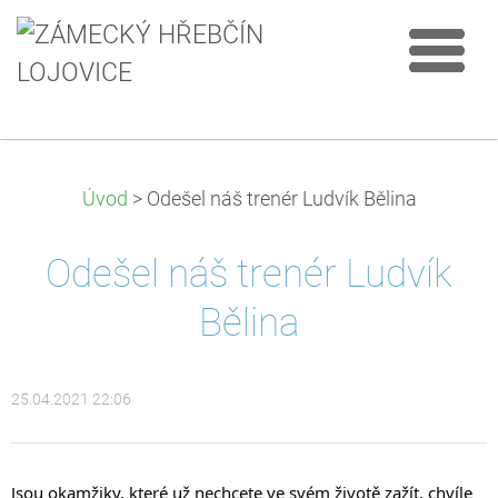
Úvod
>
Odešel náš trenér Ludvík Bělina
Odešel náš trenér Ludvík
Bělina
25.04.2021 22:06
Jsou okamžiky, které už nechcete ve svém životě zažít, chvíle 