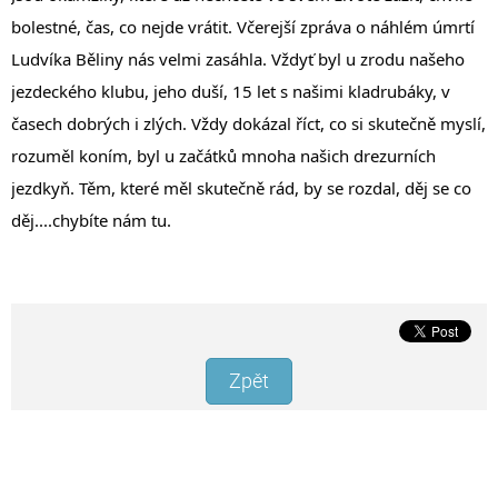
bolestné, čas, co nejde vrátit. Včerejší zpráva o náhlém úmrtí 
Ludvíka Běliny nás velmi zasáhla. Vždyť byl u zrodu našeho 
jezdeckého klubu, jeho duší, 15 let s našimi kladrubáky, v 
časech dobrých i zlých. Vždy dokázal říct, co si skutečně myslí, 
rozuměl koním, byl u začátků mnoha našich drezurních 
jezdkyň. Těm, které měl skutečně rád, by se rozdal, děj se co 
děj....chybíte nám tu.
Zpět