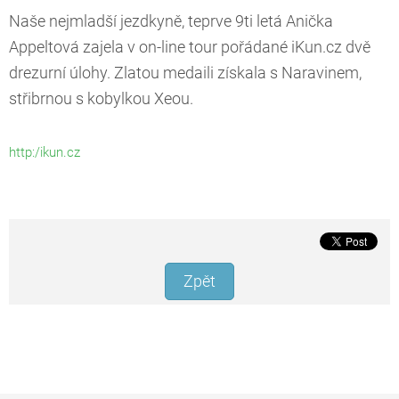
Naše nejmladší jezdkyně, teprve 9ti letá Anička
Appeltová zajela v on-line tour pořádané iKun.cz dvě
drezurní úlohy. Zlatou medaili získala s Naravinem,
střibrnou s kobylkou Xeou.
http:/ikun.cz
Zpět