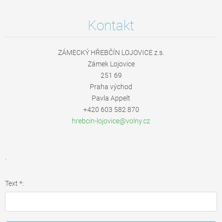
Kontakt
ZÁMECKÝ HŘEBČÍN LOJOVICE z.s.
Zámek Lojovice
251 69
Praha východ
Pavla Appelt
+420 603 582 870
hrebcin-
lojovice
@volny.c
z
.
Text *: