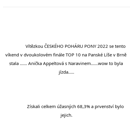
		Vítězkou ČESKÉHO POHÁRU PONY 2022 se tento 
víkend v dvoukolovém finále TOP 10 na Panské Líše v Brně 
stala ...... Anička Appeltová s Naravinem......wow to byla 
jízda.....
		Získali celkem úžasných 68,3% a prvenství bylo 
jejich.