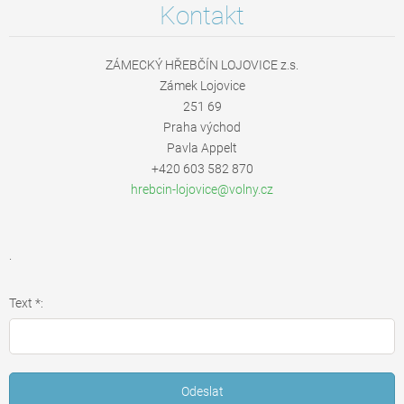
Kontakt
ZÁMECKÝ HŘEBČÍN LOJOVICE z.s.
Zámek Lojovice
251 69
Praha východ
Pavla Appelt
+420 603 582 870
hrebcin-
lojovice
@volny.c
z
.
Text *: