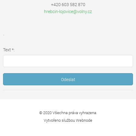
+420 603 582 870
hrebcin-
lojovice
@volny.c
z
.
Text *:
© 2020 Všechna práva vyhrazena.
Vytvořeno službou
Webnode