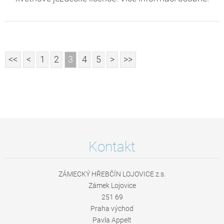
<<
<
1
2
3
4
5
>
>>
Kontakt
ZÁMECKÝ HŘEBČÍN LOJOVICE z.s.
Zámek Lojovice
251 69
Praha východ
Pavla Appelt